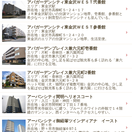
アパガーデンシティ東金沢ＷＥＳＴ弐番館
エリア：東金沢駅
所在地：金沢市高柳町５−２４−１７
ＪＲ東金沢駅沿いの分譲マンション地帯。壱番館、参番館と
希少なペット飼育型のガーデンシティも並んでいる。
アパガーデンシティ東金沢ＷＥＳＴ参番館
エリア：東金沢駅
所在地：金沢市高柳町５−２４−２０
東金沢のエリアの分譲マンション地帯。生活至便。
アパガーデンプレイス兼六元町壱番館
エリア：片町・香林坊・兼六園周辺
所在地：金沢市兼六元町７−３２
金沢の中心地。少し足を延ばせば観光客も多く訪れる「兼六
園」に行ける立地。
アパガーデンプレイス兼六元町2番館
エリア：片町・香林坊・兼六園周辺
所在地：金沢市兼六元町９−２８
ペット可能（犬・猫問わず複数可能）金沢の中心地。少し足
を延ばせば観光客も多く訪れる「兼六園」に行ける立地。
アーバンシティ間明ヘリオスコート
エリア：入江・玉鉾・神田・間明
所在地：金沢市間明町２丁目１７番地
野田専光寺線沿いに建つ、ブルーとホワイトの外観で１４階
建のマンション。西インターへもアクセスしやすい。
アーバンシティ御経塚ツインディアナ イースト
エリア：野々市
所在地：野々市市御経塚4-97-1