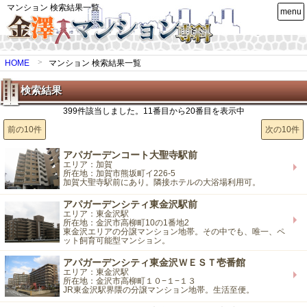
マンション 検索結果一覧
menu
HOME
マンション 検索結果一覧
検索結果
399件該当しました。11番目から20番目を表示中
前の10件
次の10件
アパガーデンコート大聖寺駅前
エリア：加賀
所在地：加賀市熊坂町イ226-5
加賀大聖寺駅前にあり。隣接ホテルの大浴場利用可。
アパガーデンシティ東金沢駅前
エリア：東金沢駅
所在地：金沢市高柳町10の1番地2
東金沢エリアの分譲マンション地帯。その中でも、唯一、ペ
ット飼育可能型マンション。
アパガーデンシティ東金沢ＷＥＳＴ壱番館
エリア：東金沢駅
所在地：金沢市高柳町１０−１−１３
JR東金沢駅界隈の分譲マンション地帯。生活至便。