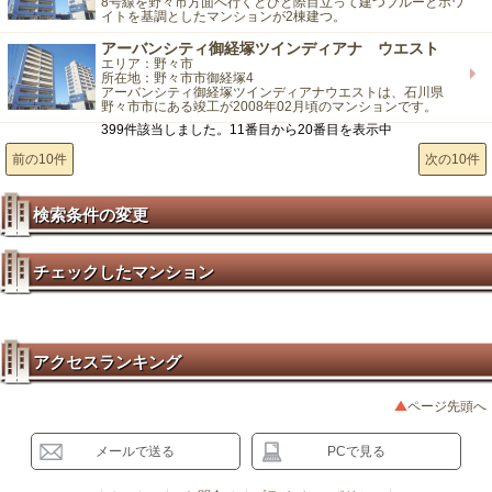
8号線を野々市方面へ行くとひと際目立って建つブルーとホワ
イトを基調としたマンションが2棟建つ。
アーバンシティ御経塚ツインディアナ ウエスト
エリア：野々市
所在地：野々市市御経塚4
アーバンシティ御経塚ツインディアナウエストは、石川県
野々市市にある竣工が2008年02月頃のマンションです。
399件該当しました。11番目から20番目を表示中
前の10件
次の10件
検索条件の変更
チェックしたマンション
アクセスランキング
ページ先頭へ
メールで送る
PCで見る