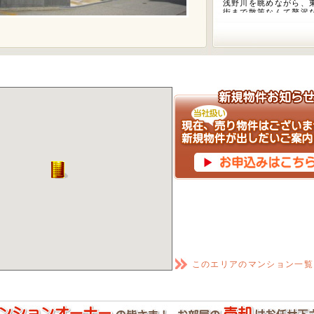
浅野川を眺めながら、
街まで散策なんて贅沢
です。総少し足を伸ば
な観光地「兼六園」も
す。金澤暮らしが満喫
ンションです。
このエリアのマンション一覧