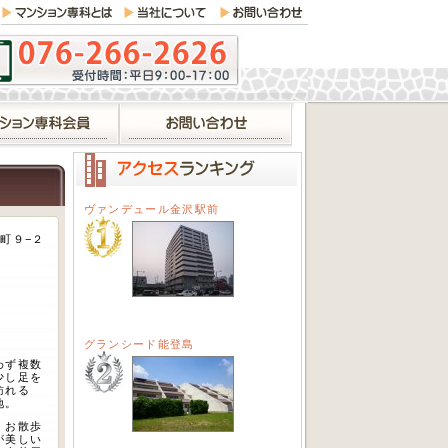
ヴァンデュール金沢駅前
町９−２
グランシード能登島
わず複数
少し足を
訪れる
地。
。お散歩
が美しい