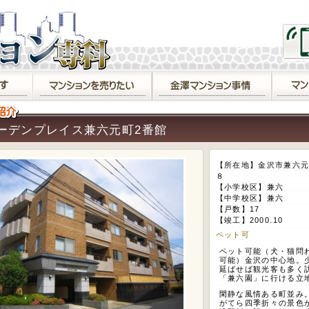
ーデンプレイス兼六元町2番館
【所在地】金沢市兼六元
８
【小学校区】兼六
【中学校区】兼六
【戸数】17
【竣工】2000.10
ペット可
ペット可能（犬・猫問
可能）金沢の中心地。
延ばせば観光客も多く
「兼六園」に行ける立
閑静な風情ある町並み
がてら四季折々の景色