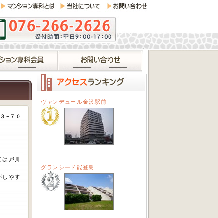
ヴァンデュール金沢駅前
３−７０
ては犀川
グランシード能登島
がしやす