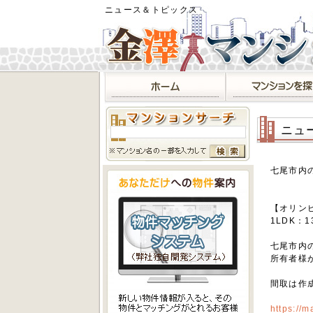
ニュース＆トピックス
ニュ
七尾市内
【オリン
1LDK：1
七尾市内
所有者様
間取は作
https://