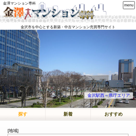
金澤マンション専科
menu
金沢市を中心とする新築・中古マンション売買専門サイト
金沢駅西～県庁エリア
探す
新着
おすすめ
[地域]