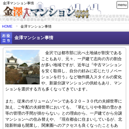
金澤マンション事情
menu
HOME
金澤マンション事情
金澤マンション事情
金沢では都市部に比べ土地値が割安である
こともあり、元々、一戸建て志向の方の割合
が多い地域ですが、近年は『中古マンション
を安く取得し、自分の好みに応じたリノベー
ションを行う』など物件購入スタイルの変化
や、新築分譲マンションの供給もあり、マン
ションを選択する方も多くなってきています。
また、従来のボリュームゾーンである２０～３０代の夫婦世帯に
加え、ご年配の夫婦世帯においても、『草むしりや冬期の雪かき
等の管理の手間が掛からない』との理由から、一戸建てから分譲
マンションへの住み替えや、『現在都会に住まいしているが、北
陸新幹線も開業し、関東圏へのアクセスも良くなったこともあ