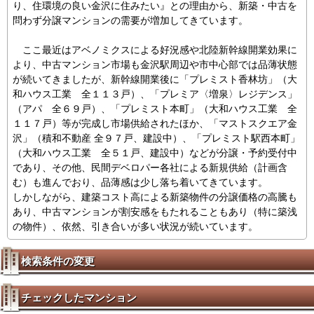
り、住環境の良い金沢に住みたい』との理由から、新築・中古を
問わず分譲マンションの需要が増加してきています。
ここ最近はアベノミクスによる好況感や北陸新幹線開業効果に
より、中古マンション市場も金沢駅周辺や市中心部では品薄状態
が続いてきましたが、新幹線開業後に「プレミスト香林坊」（大
和ハウス工業 全１１３戸）、「プレミア〈増泉〉レジデンス」
（アパ 全６９戸）、「プレミスト本町」（大和ハウス工業 全
１１７戸）等が完成し市場供給されたほか、「マストスクエア金
沢」（積和不動産 全９７戸、建設中）、「プレミスト駅西本町」
（大和ハウス工業 全５１戸、建設中）などが分譲・予約受付中
であり、その他、民間デベロパー各社による新規供給（計画含
む）も進んでおり、品薄感は少し落ち着いてきています。
しかしながら、建築コスト高による新築物件の分譲価格の高騰も
あり、中古マンションが割安感をもたれることもあり（特に築浅
の物件）、依然、引き合いが多い状況が続いています。
検索条件の変更
チェックしたマンション