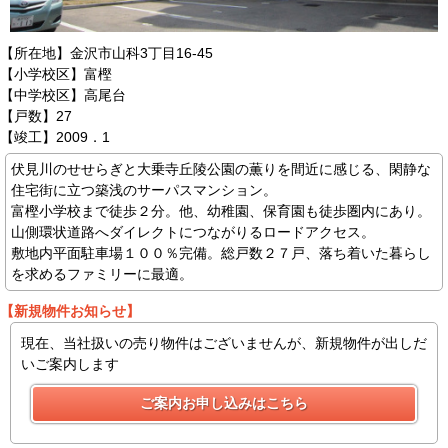
【所在地】金沢市山科3丁目16-45
【小学校区】富樫
【中学校区】高尾台
【戸数】27
【竣工】2009．1
伏見川のせせらぎと大乗寺丘陵公園の薫りを間近に感じる、閑静な
住宅街に立つ築浅のサーパスマンション。
富樫小学校まで徒歩２分。他、幼稚園、保育園も徒歩圏内にあり。
山側環状道路へダイレクトにつながりるロードアクセス。
敷地内平面駐車場１００％完備。総戸数２７戸、落ち着いた暮らし
を求めるファミリーに最適。
【新規物件お知らせ】
現在、当社扱いの売り物件はございませんが、新規物件が出しだ
いご案内します