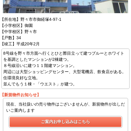
【所在地】野々市市御経塚4-97-1
【小学校区】御園
【中学校区】野々市
【戸数】34
【竣工】平成20年2月
8号線を野々市方面へ行くとひと際目立って建つブルーとホワイト
を基調としたマンションが2棟建つ。
８号線沿いに建つ１１階建マンション。
周辺には大型ショッピングセンター、大型電機店、飲食店がある。
住環境良好な立地。
並んでもう１棟・「ウエスト」が建つ。
【新規物件お知らせ】
現在、当社扱いの売り物件はございませんが、新規物件が出しだ
いご案内します