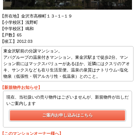
【所在地】金沢市高柳町１３−１−１９
【小学校区】浅野町
【中学校区】鳴和
【戸数】65
【竣工】2012.03
東金沢駅前の分譲マンション。
アパグループの温泉付きマンション。東金沢駅まで徒歩2分。マン
ション前にはマックスバリューがあるほか、近隣にはクスリのアオ
キ、サンクスなども在り生活至便。温泉の泉質はナトリウム−塩化
物泉（低張性・弱アルカリ性・低温泉）とのこと。
【新規物件お知らせ】
現在、当社扱いの売り物件はございませんが、新規物件が出しだ
いご案内します
【このマンションオーナー様へ】